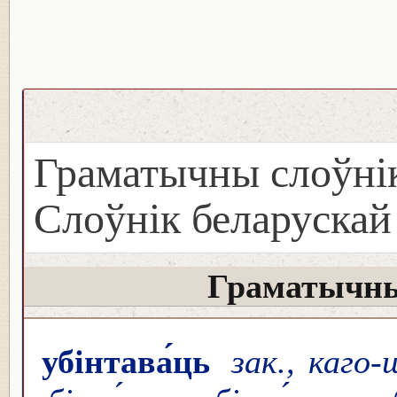
Граматычны слоўнік
Слоўнік беларуска
Граматычны
убінтава́ць
зак., каго