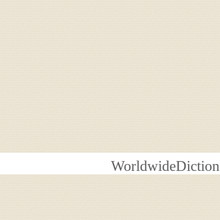
WorldwideDiction