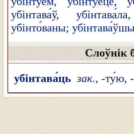
убінту́ем, убінту́еце, у
убінтава́ў, убінтава́
убінто́ваны; убінтава́ўш
Слоўнік 
убінтава́ць
зак.
, -ту́ю, 