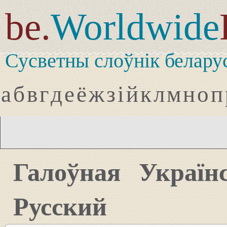
be.
Worldwide
Сусветны слоўнік белару
а
б
в
г
д
е
ё
ж
з
і
й
к
л
м
н
о
п
Галоўная
Україн
Русский