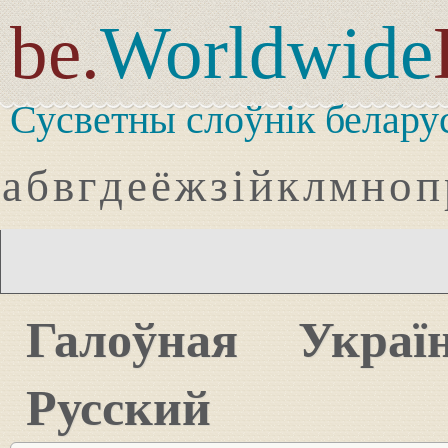
be.
Worldwide
Сусветны слоўнік белару
а
б
в
г
д
е
ё
ж
з
і
й
к
л
м
н
о
п
Галоўная
Украї
Русский