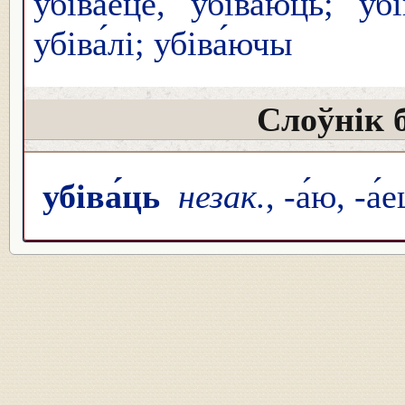
убіва́еце, убіва́юць; убів
убіва́лі; убіва́ючы
Слоўнік 
убіва́ць
незак.
, -а́ю, -а́