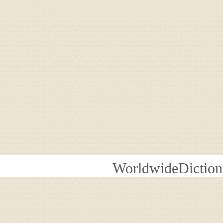
WorldwideDiction