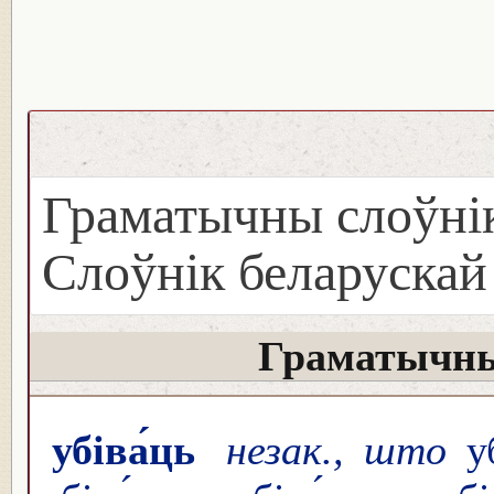
Граматычны слоўнік
Слоўнік беларуска
Граматычны
убіва́ць
незак., што
уб