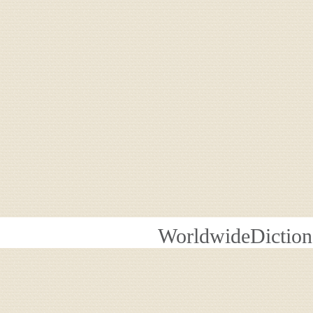
WorldwideDiction