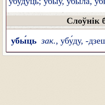
убу́дуць; убы́ў, убыла́, у
Слоўнік 
убы́ць
зак.
, убу́ду, -дзе