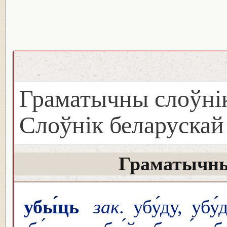
Граматычны слоўнік
Слоўнік беларуска
Граматычны
убы́ць
зак.
убу́ду, убу́д