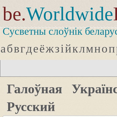
be.
Worldwide
Сусветны слоўнік белару
а
б
в
г
д
е
ё
ж
з
і
й
к
л
м
н
о
п
Галоўная
Україн
Русский