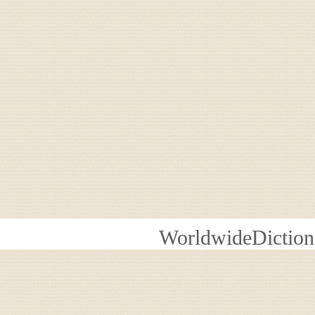
WorldwideDiction