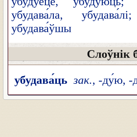
убуду́еце, убуду́юць; 
убудава́ла, убудава́
убудава́ўшы
Слоўнік 
убудава́ць
зак.
, -ду́ю, -