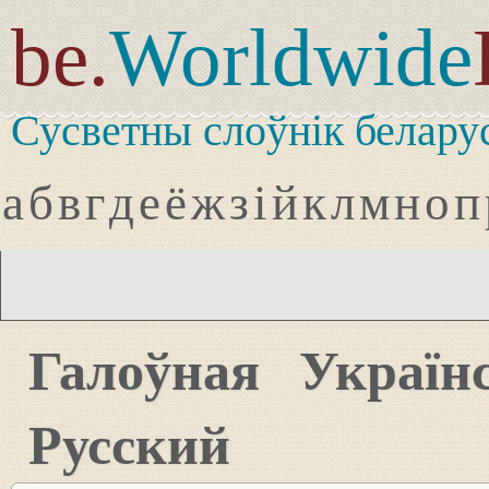
be.
Worldwide
Сусветны слоўнік белару
а
б
в
г
д
е
ё
ж
з
і
й
к
л
м
н
о
п
Галоўная
Україн
Русский