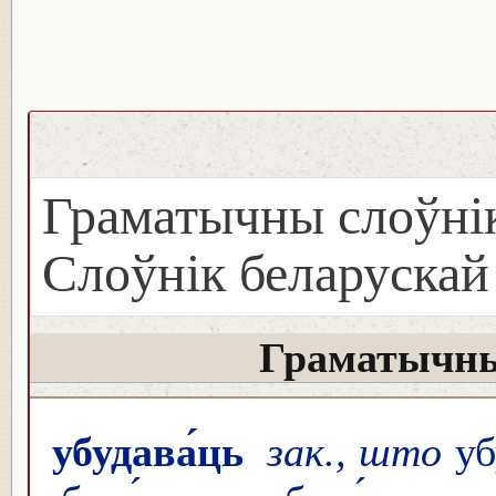
Граматычны слоўнік
Слоўнік беларуска
Граматычны
убудава́ць
зак., што
убу