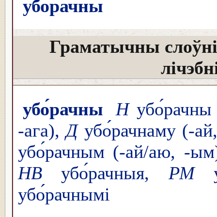
убо́рачны
Граматычны слоўні
лічэбн
убо́рачны
Н
убо́рачны 
-ага),
Д
убо́рачнаму (-ай
убо́рачным (-ай/аю, -ым
НВ
убо́рачныя,
РМ
у
убо́рачнымі