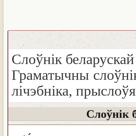
Слоўнік беларуска
Граматычны слоўнік
лічэбніка, прыслоўя
Слоўнік 