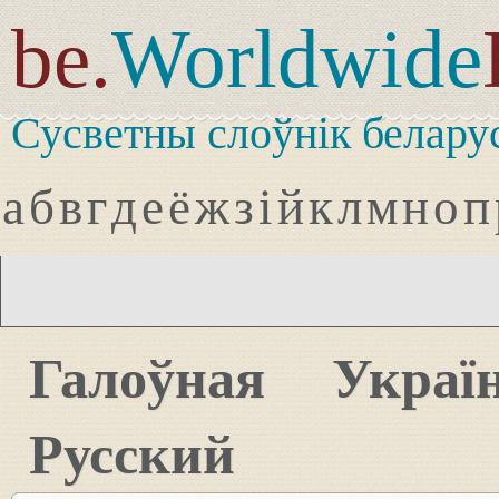
be.
Worldwide
Сусветны слоўнік белару
а
б
в
г
д
е
ё
ж
з
і
й
к
л
м
н
о
п
Галоўная
Украї
Русский