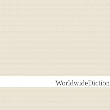
WorldwideDiction