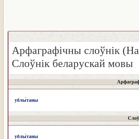
Арфаграфічны слоўнік (На
Слоўнік беларускай мовы
Арфаграф
ублы́таны
Слоў
ублы́таны