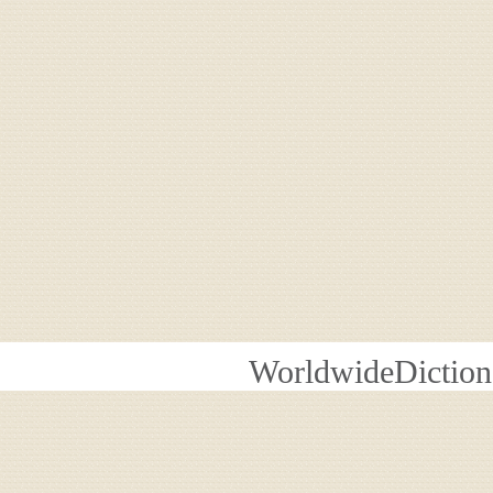
WorldwideDiction