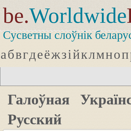
be.
Worldwide
Сусветны слоўнік белару
а
б
в
г
д
е
ё
ж
з
і
й
к
л
м
н
о
п
Галоўная
Україн
Русский