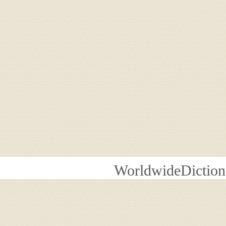
WorldwideDiction