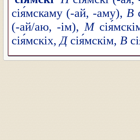
сія́мскаму (-ай, -аму),
В
с
(-ай/аю, -ім),
М
сія́мскі
сія́мскіх,
Д
сія́мскім,
В
сі