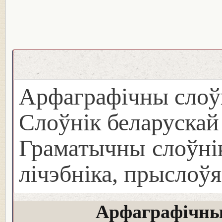
Арфаграфічны слоў
Слоўнік беларуска
Граматычны слоўнік
лічэбніка, прыслоўя
Арфаграфічны