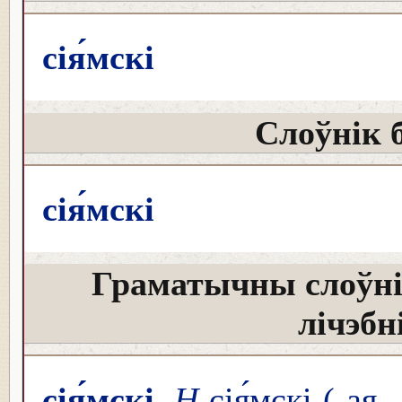
сія́мскі
Слоўнік 
сія́мскі
Граматычны слоўні
лічэбн
сія́мскі
Н
сія́мскі (-ая,