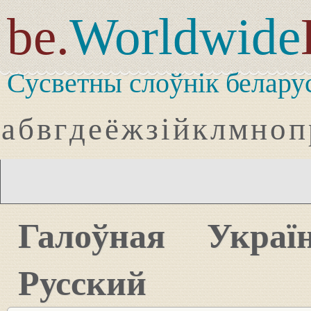
be.
Worldwide
Сусветны слоўнік белару
а
б
в
г
д
е
ё
ж
з
і
й
к
л
м
н
о
п
Галоўная
Украї
Русский