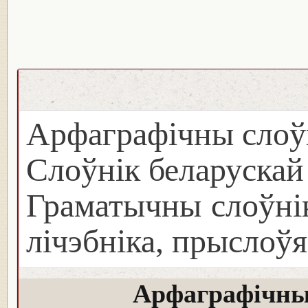
Арфаграфічны слоў
Слоўнік беларуска
Граматычны слоўнік
лічэбніка, прыслоўя
Арфаграфічны