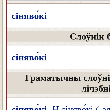
сіняво́кі
Слоўнік 
сіняво́кі
Граматычны слоўні
лічэбн
сіняво́кі
Н
сіняво́кі (-ая