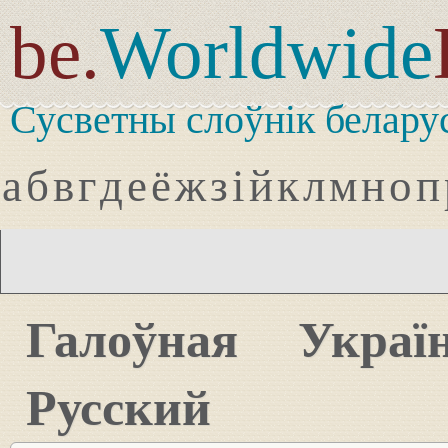
be.
Worldwide
Сусветны слоўнік белару
а
б
в
г
д
е
ё
ж
з
і
й
к
л
м
н
о
п
Галоўная
Украї
Русский