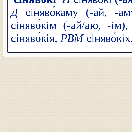
Д
сіняво́каму (-ай, -а
сіняво́кім (-ай/аю, -ім)
сіняво́кія,
РВМ
сіняво́кіх