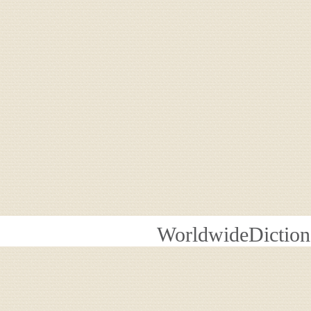
WorldwideDiction