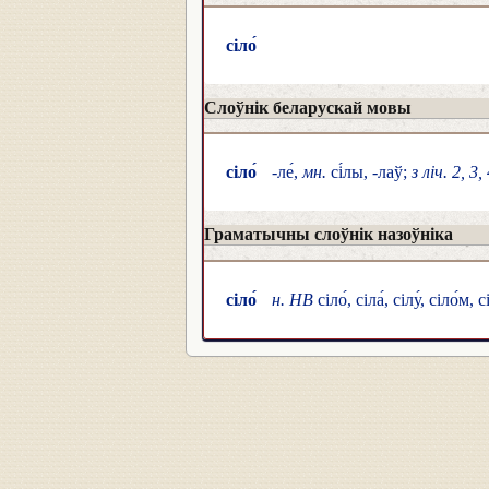
сіло́
Слоўнік беларускай мовы
сіло́
-ле́,
мн.
сі́лы, -лаў;
з ліч. 2, 3,
Граматычны слоўнік назоўніка
сіло́
н. НВ
сіло́, сіла́, сілу́, сіло́м, с