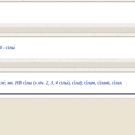
 4
- сілы́
іле́;
мн. НВ
сі́лы (
з ліч. 2, 3, 4
сілы́), сі́лаў, сі́лам, сі́ламі, сі́лах