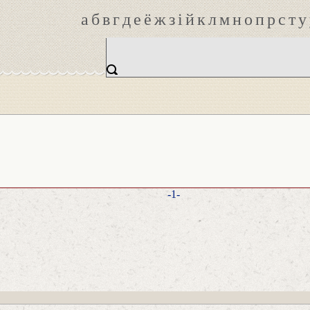
а
б
в
г
д
е
ё
ж
з
і
й
к
л
м
н
о
п
р
с
т
у
-1-