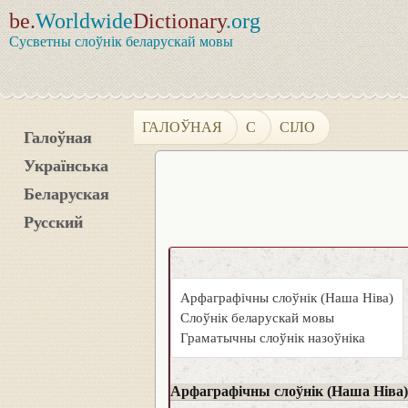
be.
Worldwide
Dictionary
.org
Сусветны слоўнік беларускай мовы
ГАЛОЎНАЯ
С
СІЛО
Галоўная
Українська
Беларуская
Русский
Арфаграфічны слоўнік (Наша Ніва)
Слоўнік беларускай мовы
Граматычны слоўнік назоўніка
Арфаграфічны слоўнік (Наша Ніва)