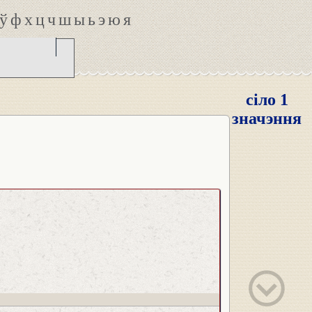
ў
ф
х
ц
ч
ш
ы
ь
э
ю
я
сіло 1
значэння