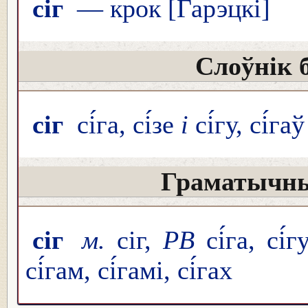
сіг
— крок [Гарэцкі]
Слоўнік 
сіг
сі́га, сі́зе
і
сі́гу, сі́гаў
Граматычны
сіг
м.
сіг,
РВ
сі́га, сі́г
сі́гам, сі́гамі, сі́гах