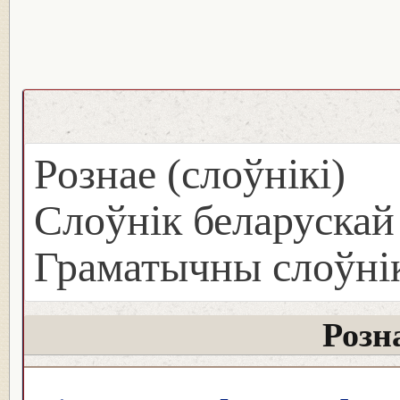
Рознае (слоўнікі)
Слоўнік беларуска
Граматычны слоўнік
Розна