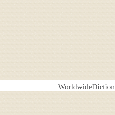
WorldwideDiction