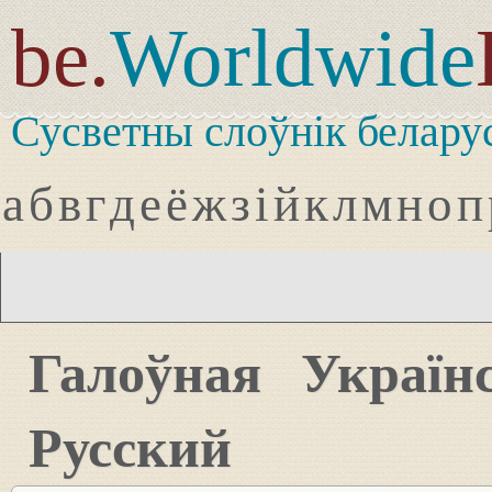
be.
Worldwide
Сусветны слоўнік белару
а
б
в
г
д
е
ё
ж
з
і
й
к
л
м
н
о
п
Галоўная
Україн
Русский