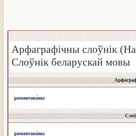
Арфаграфічны слоўнік (На
Слоўнік беларускай мовы
Арфаграф
рамантава́ны
Слоў
рамантава́ны