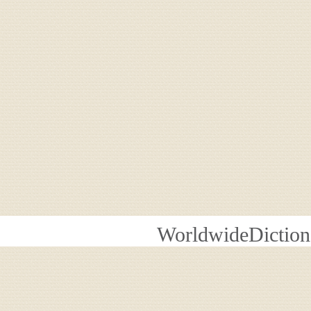
WorldwideDiction