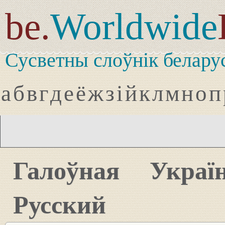
be.
Worldwide
Сусветны слоўнік белару
а
б
в
г
д
е
ё
ж
з
і
й
к
л
м
н
о
п
Галоўная
Украї
Русский