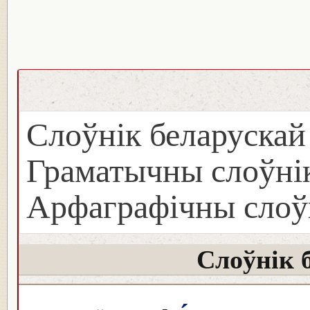
Слоўнік беларуска
Граматычны слоўнік
Арфаграфічны слоў
Слоўнік 