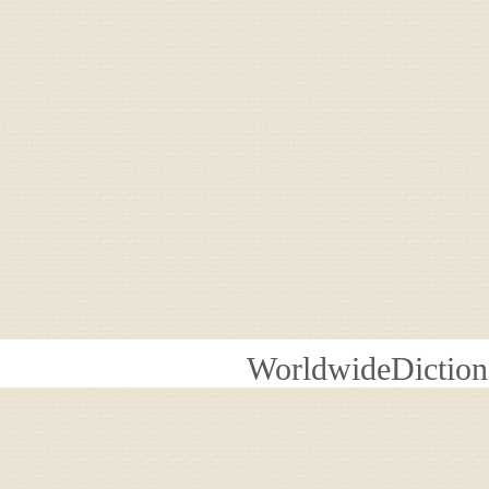
WorldwideDiction