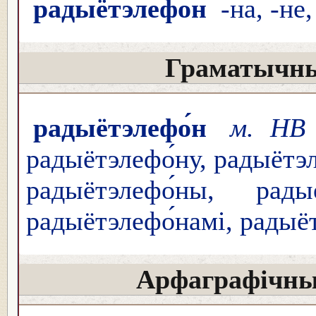
радыётэлефо́н
-на, -не,
Граматычны
радыётэлефо́н
м. НВ
радыётэлефо́ну, радыётэ
радыётэлефо́ны, радыё
радыётэлефо́намі, радыё
Арфаграфічны