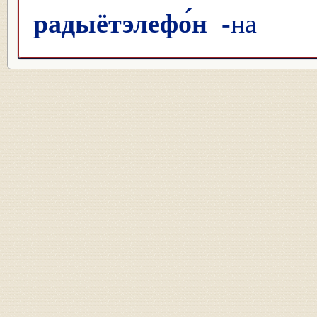
радыётэлефо́н
-на