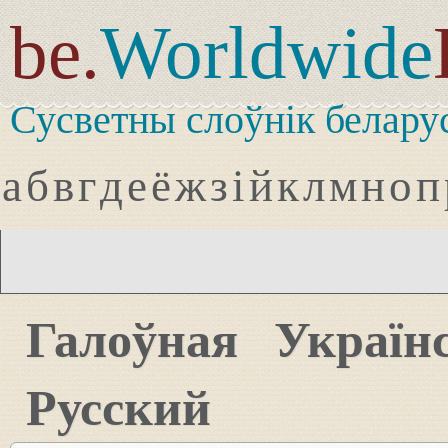
be.
Worldwide
Сусветны слоўнік белару
а
б
в
г
д
е
ё
ж
з
і
й
к
л
м
н
о
п
Галоўная
Україн
Русский