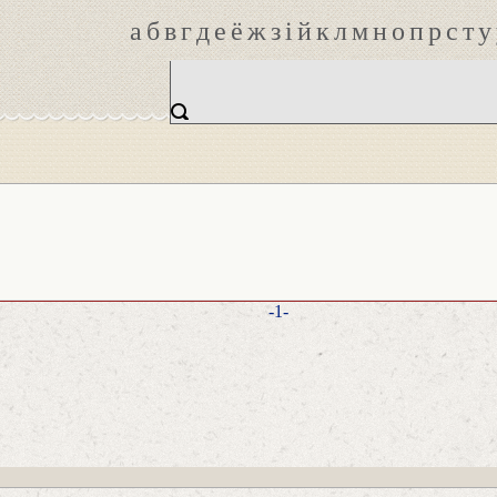
а
б
в
г
д
е
ё
ж
з
і
й
к
л
м
н
о
п
р
с
т
у
-1-