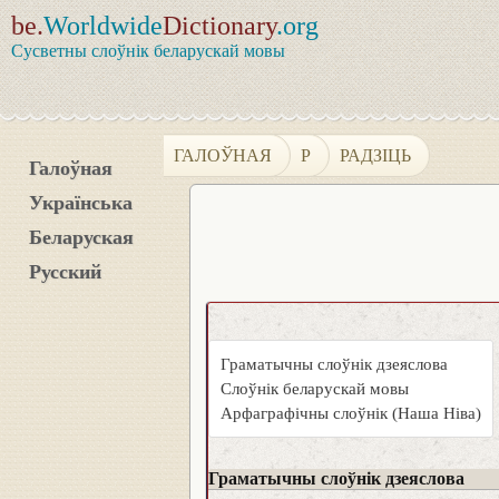
be.
Worldwide
Dictionary
.org
Сусветны слоўнік беларускай мовы
ГАЛОЎНАЯ
Р
РАДЗІЦЬ
Галоўная
Українська
Беларуская
Русский
Граматычны слоўнік дзеяслова
Слоўнік беларускай мовы
Арфаграфічны слоўнік (Наша Ніва)
Граматычны слоўнік дзеяслова