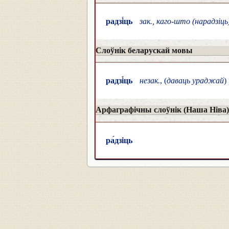
радзі́ць
зак., каго-што (нарадзіць
Слоўнік беларускай мовы
радзі́ць
незак.
, (
даваць ураджай
)
Арфаграфічны слоўнік (Наша Ніва)
ра́дзіць