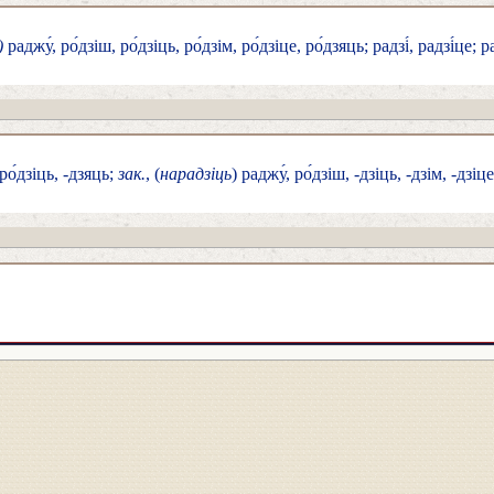
)
раджу́, ро́дзіш, ро́дзіць, ро́дзім, ро́дзіце, ро́дзяць; радзі́, радзі́це; ра
 ро́дзіць, -дзяць;
зак.
, (
нарадзіць
) раджу́, ро́дзіш, -дзіць, -дзім, -дзіц