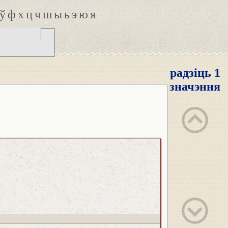
ў
ф
х
ц
ч
ш
ы
ь
э
ю
я
радзіць 1
значэння