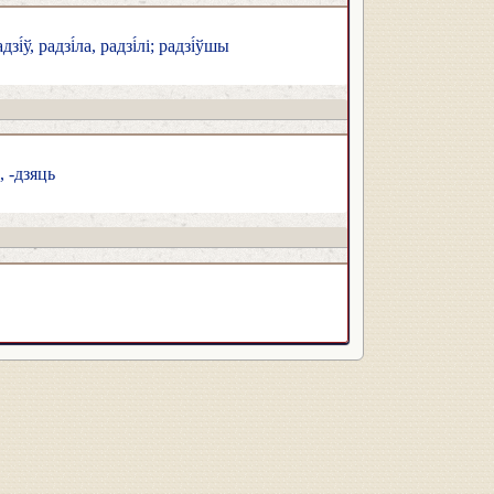
дзі́ў, радзі́ла, радзі́лі; радзі́ўшы
е, -дзяць