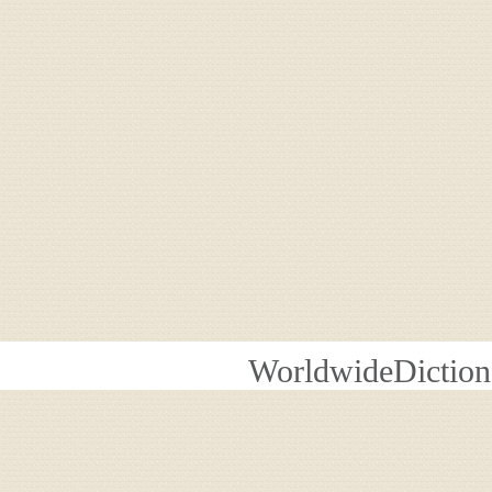
WorldwideDiction