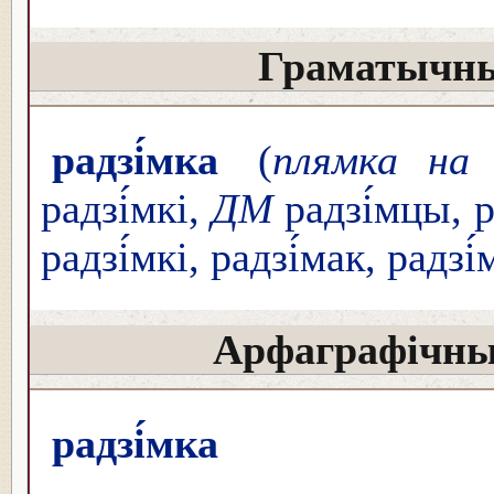
Граматычны
радзі́мка
(
плямка на 
радзі́мкі,
ДМ
радзі́мцы, р
радзі́мкі, радзі́мак, радзі
Арфаграфічны
радзі́мка