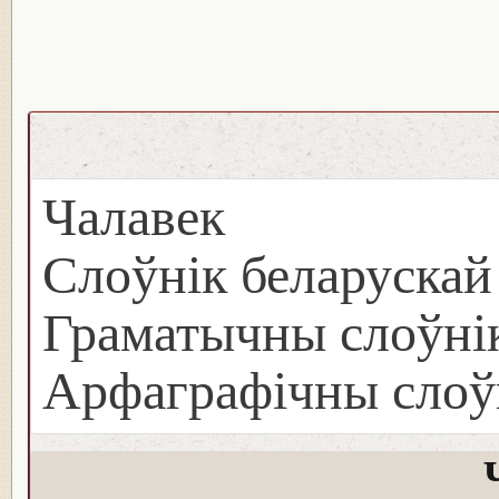
Чалавек
Слоўнік беларуска
Граматычны слоўнік
Арфаграфічны слоў