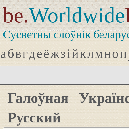
be.
Worldwide
Сусветны слоўнік белару
а
б
в
г
д
е
ё
ж
з
і
й
к
л
м
н
о
п
Галоўная
Україн
Русский