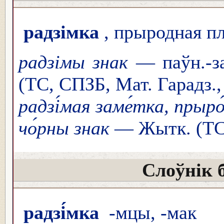
радзімка
, прыродная п
радзімы знак
— паўн.-зах
(ТС, СПЗБ, Мат. Гарадз.,
радзі́мая заме́тка, прыро
чо́рны знак
— Жытк. (ТС
Слоўнік 
радзі́мка
-мцы, -мак