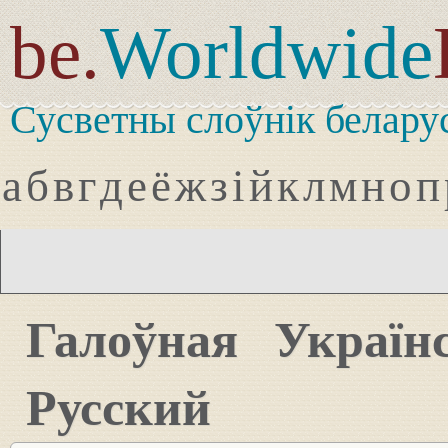
be.
Worldwide
Сусветны слоўнік белару
а
б
в
г
д
е
ё
ж
з
і
й
к
л
м
н
о
п
Галоўная
Україн
Русский