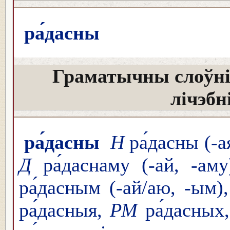
ра́дасны
Граматычны слоўні
лічэбн
ра́дасны
Н
ра́дасны (-ая
Д
ра́даснаму (-ай, -ам
ра́дасным (-ай/аю, -ым)
ра́дасныя,
РМ
ра́дасных