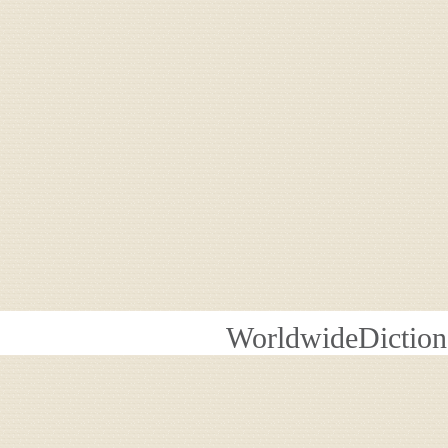
WorldwideDiction