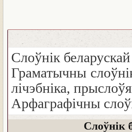
Слоўнік беларуска
Граматычны слоўнік
лічэбніка, прыслоўя
Арфаграфічны слоў
Слоўнік 