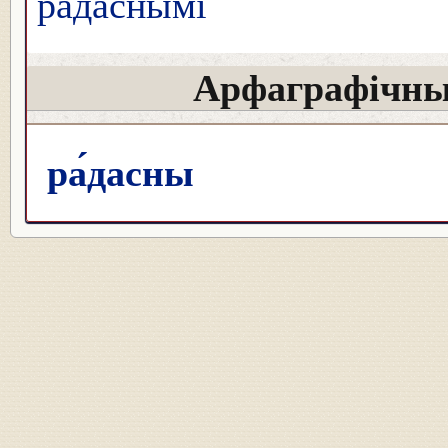
ра́даснымі
Арфаграфічны
ра́дасны