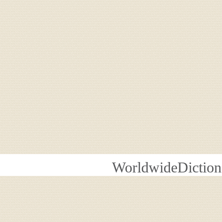
WorldwideDiction