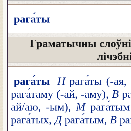
рага́ты
Граматычны слоўні
лічэбн
рага́ты
Н
рага́ты (-ая,
рага́таму (-ай, -аму),
В
ра
ай/аю, -ым),
М
рага́тым
рага́тых,
Д
рага́тым,
В
ра