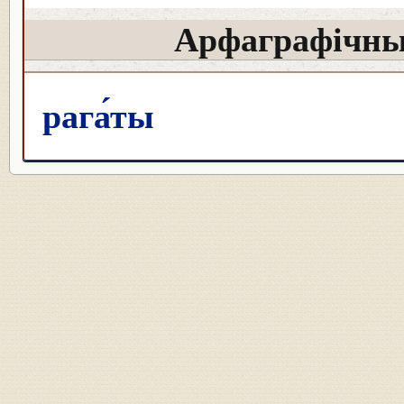
Арфаграфічны
рага́ты