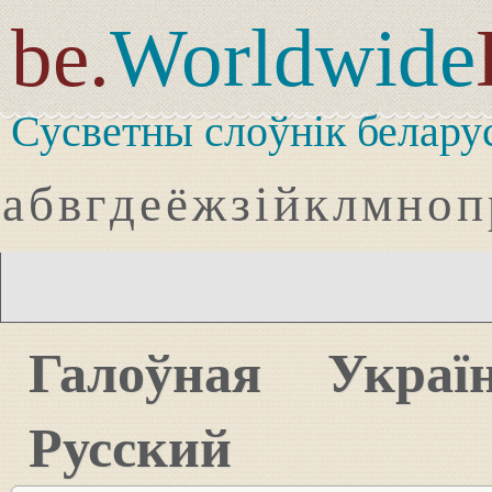
be.
Worldwide
Сусветны слоўнік белару
а
б
в
г
д
е
ё
ж
з
і
й
к
л
м
н
о
п
Галоўная
Украї
Русский