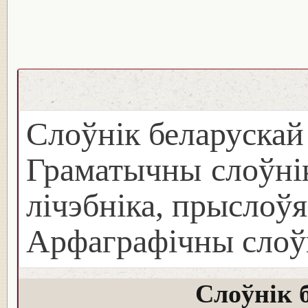
Слоўнік беларуска
Граматычны слоўнік
лічэбніка, прыслоўя
Арфаграфічны слоў
Слоўнік 