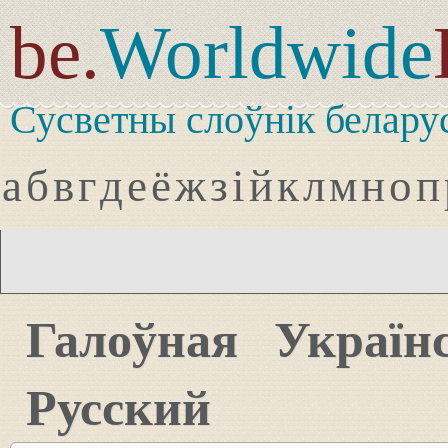
be.
Worldwide
Сусветны слоўнік белару
а
б
в
г
д
е
ё
ж
з
і
й
к
л
м
н
о
п
Галоўная
Україн
Русский