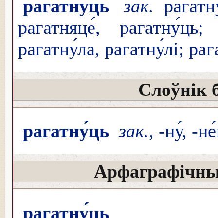
рагатну́ць
зак.
рагатну́
рагатняце́, рагатну́ць; 
рагатну́ла, рагатну́лі; ра
Слоўнік 
рагатну́ць
зак.
, -ну́, -н
Арфаграфічны
рагатну́ць