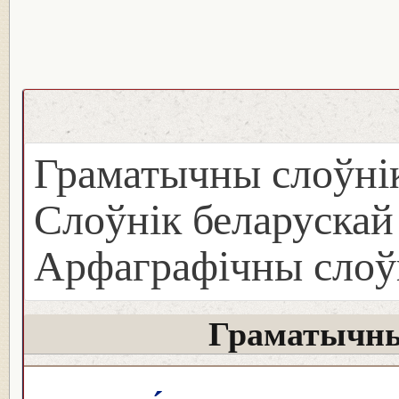
Граматычны слоўнік
Слоўнік беларуска
Арфаграфічны слоў
Граматычны