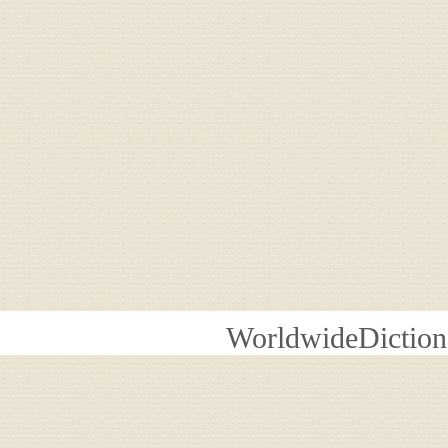
WorldwideDiction