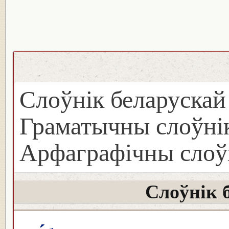
Слоўнік беларуска
Граматычны слоўнік
Арфаграфічны слоў
Слоўнік 