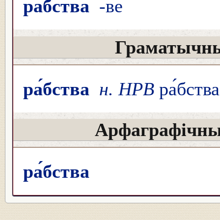
ра́бства
-ве
Граматычны
ра́бства
н. НРВ
ра́бства
Арфаграфічны
ра́бства