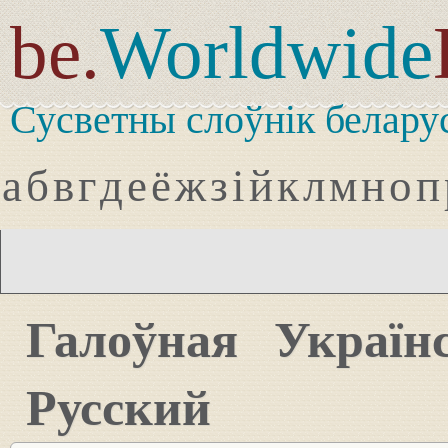
be.
Worldwide
Сусветны слоўнік белару
а
б
в
г
д
е
ё
ж
з
і
й
к
л
м
н
о
п
Галоўная
Україн
Русский