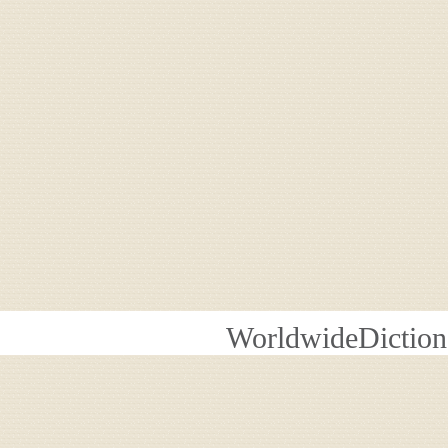
WorldwideDiction