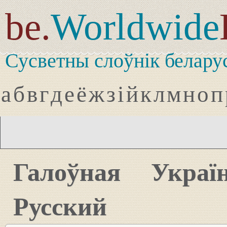
be.
Worldwide
Сусветны слоўнік белару
а
б
в
г
д
е
ё
ж
з
і
й
к
л
м
н
о
п
Галоўная
Украї
Русский