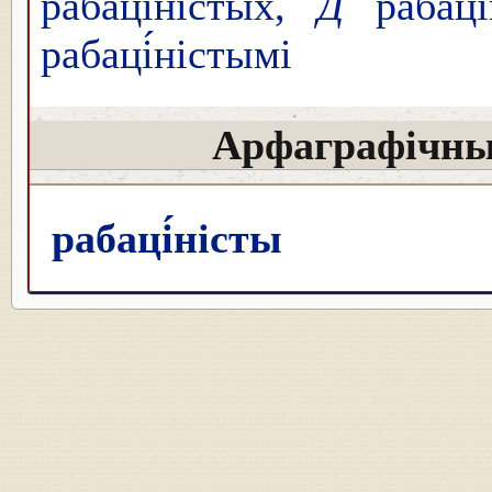
рабаці́ністых,
Д
рабаці
рабаці́ністымі
Арфаграфічны
рабаці́ністы