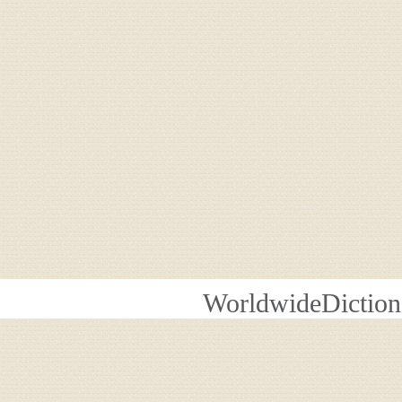
WorldwideDiction