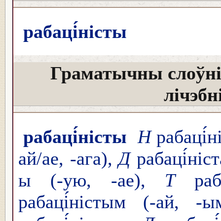
рабаці́ністы
Граматычны слоўні
лічэбн
рабаці́ністы
Н
рабаці́н
ай/ае, -ага),
Д
рабаці́ніст
ы (-ую, -ае),
Т
раба
рабаці́ністым (-ай, -