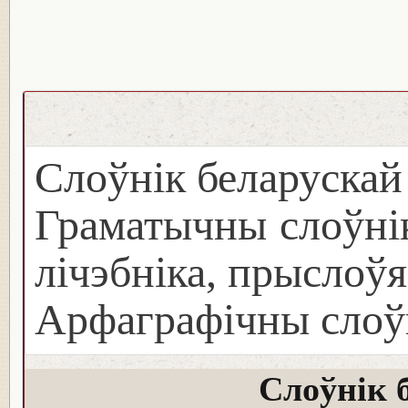
Слоўнік беларуска
Граматычны слоўнік
лічэбніка, прыслоўя
Арфаграфічны слоў
Слоўнік 