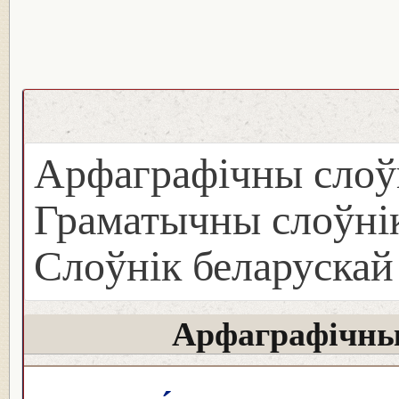
Арфаграфічны слоў
Граматычны слоўнік
Слоўнік беларуска
Арфаграфічны