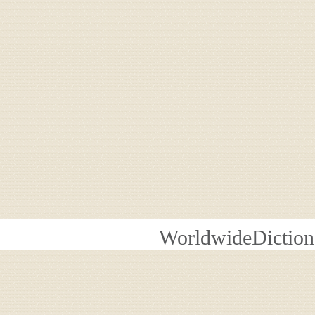
WorldwideDiction