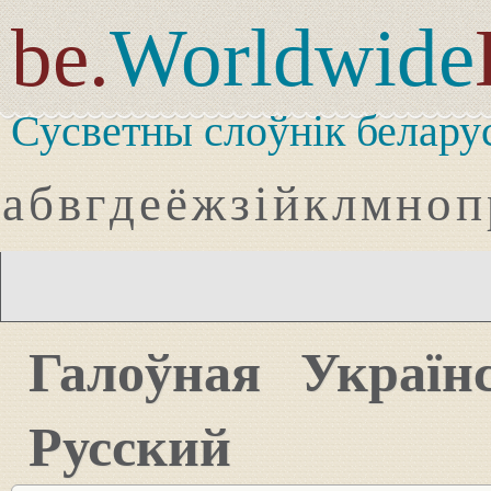
be.
Worldwide
Сусветны слоўнік белару
а
б
в
г
д
е
ё
ж
з
і
й
к
л
м
н
о
п
Галоўная
Україн
Русский