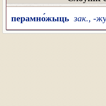
перамно́жыць
зак.
, -ж