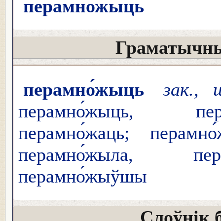
перамно́жыць
Граматычны
перамно́жыць
зак.,
перамно́жыць, пер
перамно́жаць; перамно
перамно́жыла, пер
перамно́жыўшы
Слоўнік 