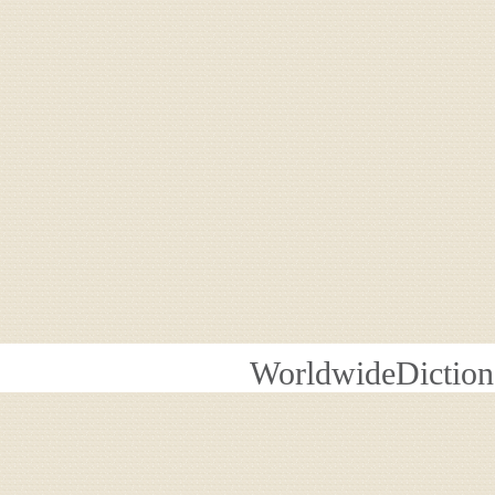
WorldwideDiction