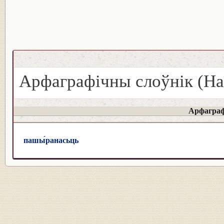
Арфаграфічны слоўнік (На
Арфаграф
пашы́ранасьць