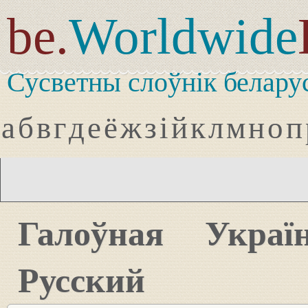
be.
Worldwide
Сусветны слоўнік белару
а
б
в
г
д
е
ё
ж
з
і
й
к
л
м
н
о
п
Галоўная
Украї
Русский