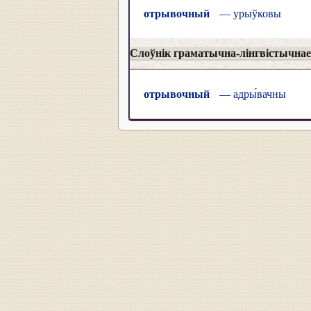
отрывочный
— урыўковы
Слоўнік граматычна-лінгвістычнае 
отрывочный
— адры́вачны