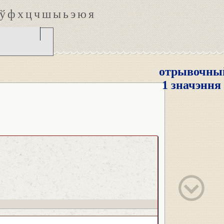
ў
ф
х
ц
ч
ш
ы
ь
э
ю
я
отрывочны
1 значэння