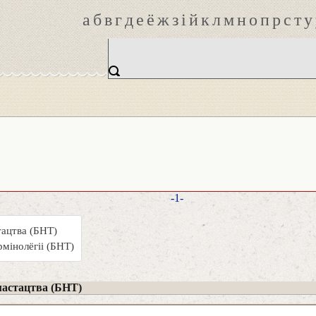
а
б
в
г
д
е
ё
ж
з
і
й
к
л
м
н
о
п
р
с
т
у
-1-
тацтва (БНТ)
рмінолёгіі (БНТ)
мастацтва (БНТ)