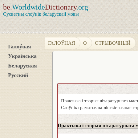
be.
Worldwide
Dictionary
.org
Сусветны слоўнік беларускай мовы
ГАЛОЎНАЯ
О
ОТРЫВОЧНЫЙ
Галоўная
Українська
Беларуская
Русский
Практыка і тэорыя літаратурнага мас
Слоўнік граматычна-лінгвістычнае тэ
Практыка і тэорыя літаратурнага 