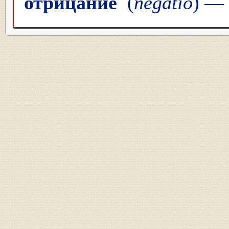
отрицание
(
negatio
) —