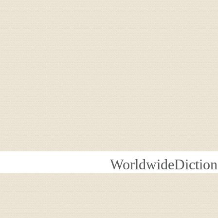
WorldwideDiction