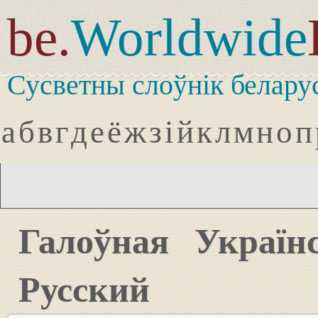
be.
Worldwide
Сусветны слоўнік белару
а
б
в
г
д
е
ё
ж
з
і
й
к
л
м
н
о
п
Галоўная
Україн
Русский