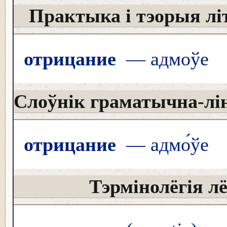
Практыка і тэорыя лі
отрицание
— адмоўе
Слоўнік граматычна-лін
отрицание
— адмо́ўе
Тэрмінолёгія лё