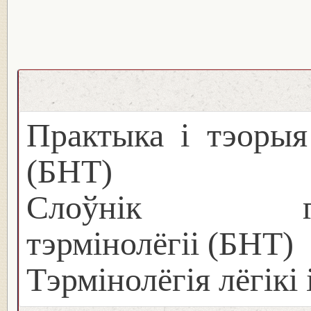
Практыка і тэорыя
(БНТ)
Слоўнік грама
тэрмінолёгіі (БНТ)
Тэрмінолёгія лёгікі 