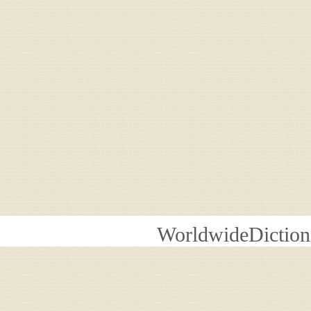
WorldwideDiction