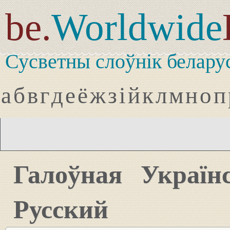
be.
Worldwide
Сусветны слоўнік белару
а
б
в
г
д
е
ё
ж
з
і
й
к
л
м
н
о
п
Галоўная
Україн
Русский