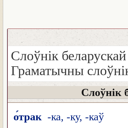
Слоўнік беларуска
Граматычны слоўнік
Слоўнік 
о́трак
-ка, -ку, -каў