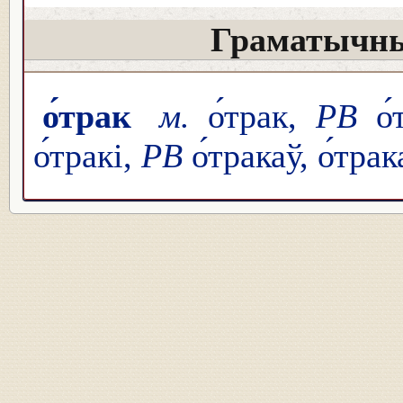
Граматычны
о́трак
м.
о́трак,
РВ
о́
о́тракі,
РВ
о́тракаў, о́трак