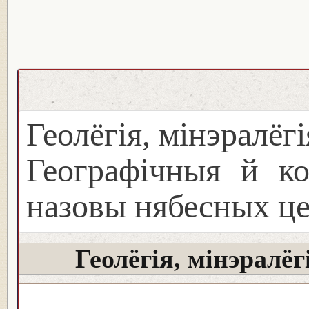
Геолёгія, мінэралёг
Географічныя й ко
назовы нябесных ц
Геолёгія, мінэралё