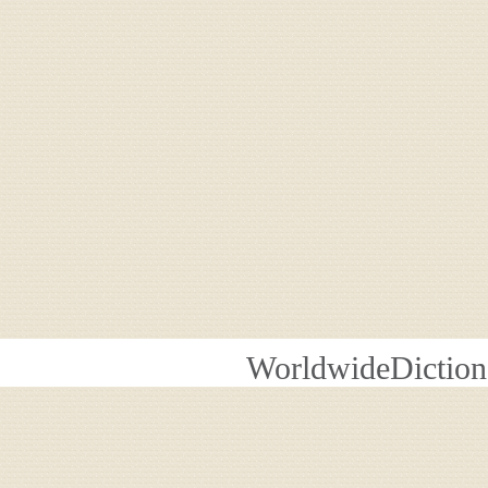
WorldwideDiction