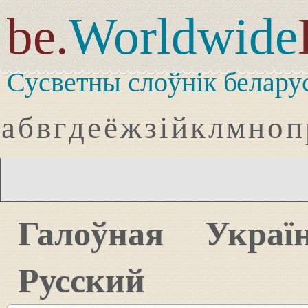
be.
Worldwide
Сусветны слоўнік белару
а
б
в
г
д
е
ё
ж
з
і
й
к
л
м
н
о
п
Галоўная
Украї
Русский