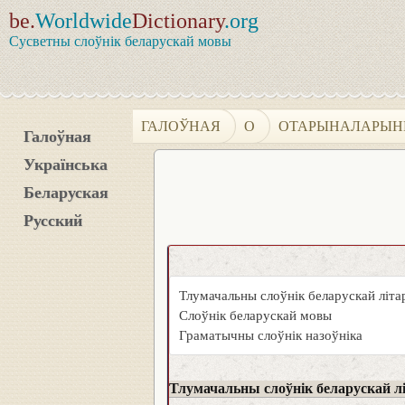
be.
Worldwide
Dictionary
.org
Сусветны слоўнік беларускай мовы
ГАЛОЎНАЯ
О
ОТАРЫНАЛАРЫН
Галоўная
Українська
Беларуская
Русский
Тлумачальны слоўнік беларускай літ
Слоўнік беларускай мовы
Граматычны слоўнік назоўніка
Тлумачальны слоўнік беларускай л