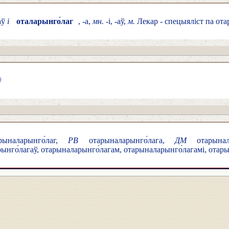
-аў
і
оталарынго́лаг
, -а,
мн.
-і, -аў,
м.
Лекар - спецыяліст па ота
ў
ыналарынго́лаг,
РВ
отарыналарынго́лага,
ДМ
отарынала
нго́лагаў, отарыналарынго́лагам, отарыналарынго́лагамі, отар