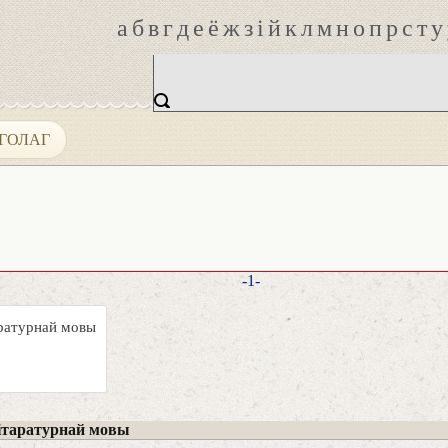
а
б
в
г
д
е
ё
ж
з
і
й
к
л
м
н
о
п
р
с
т
у
ГОЛАГ
-1-
аратурнай мовы
ітаратурнай мовы