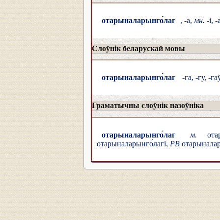
отарыналарынго́лаг
, -а,
мн.
-і, 
Слоўнік беларускай мовы
отарыналарынго́лаг
-га, -гу, -га
Граматычны слоўнік назоўніка
отарыналарынго́лаг
м.
отар
отарыналарынго́лагі,
РВ
отарыналары