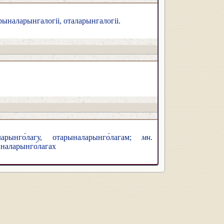
рыналарынгалогіі, оталарынгалогіі.
рынго́лагу, отарыналарынго́лагам;
мн.
ыналарынго́лагах