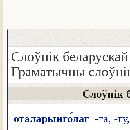
Слоўнік беларуска
Граматычны слоўнік
Слоўнік 
оталарынго́лаг
-га, -гу