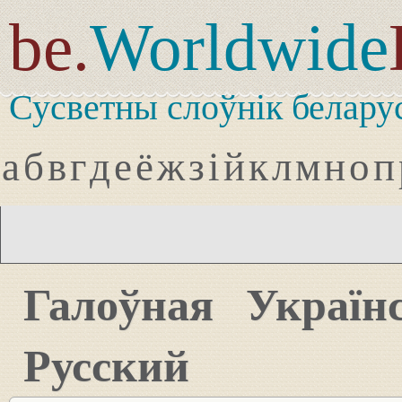
be.
Worldwide
Сусветны слоўнік белару
а
б
в
г
д
е
ё
ж
з
і
й
к
л
м
н
о
п
Галоўная
Україн
Русский