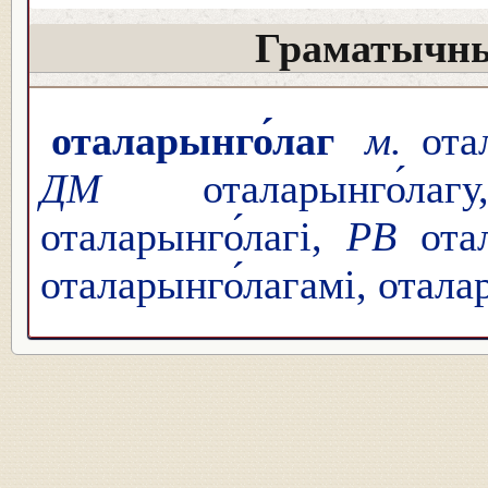
Граматычны
оталарынго́лаг
м.
отал
ДМ
оталарынго́лаг
оталарынго́лагі,
РВ
отал
оталарынго́лагамі, отала