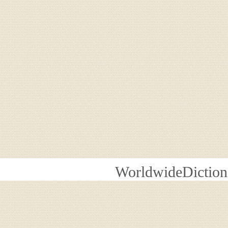
WorldwideDiction