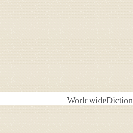
WorldwideDiction