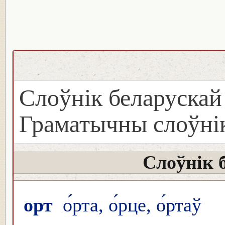
Слоўнік беларуска
Граматычны слоўнік
Слоўнік 
орт
о́рта, о́рце, о́ртаў