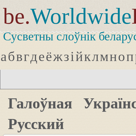
be.
Worldwide
Сусветны слоўнік белару
а
б
в
г
д
е
ё
ж
з
і
й
к
л
м
н
о
п
Галоўная
Україн
Русский