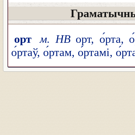
Граматычны
орт
м. НВ
орт, о́рта, о
о́ртаў, о́ртам, о́ртамі, о́рт