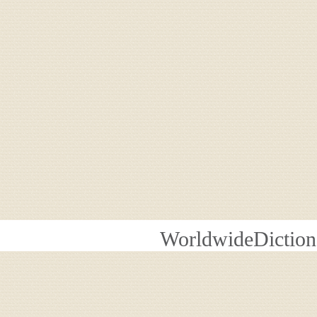
WorldwideDiction