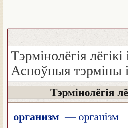
Тэрмінолёгія лёгікі 
Асноўныя тэрміны і 
Тэрмінолёгія лё
организм
— організм