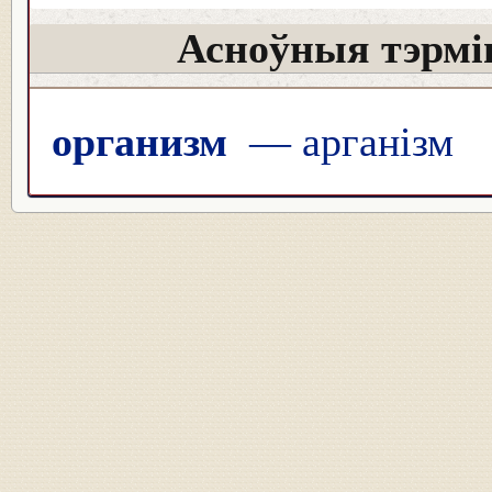
Асноўныя тэрмін
организм
— арганізм