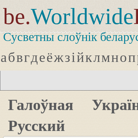
be.
Worldwide
Сусветны слоўнік белару
а
б
в
г
д
е
ё
ж
з
і
й
к
л
м
н
о
п
Галоўная
Украї
Русский