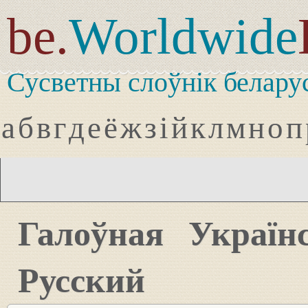
be.
Worldwide
Сусветны слоўнік белару
а
б
в
г
д
е
ё
ж
з
і
й
к
л
м
н
о
п
Галоўная
Україн
Русский