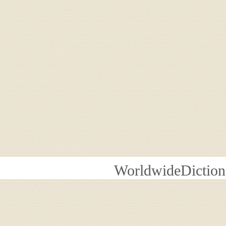
WorldwideDiction