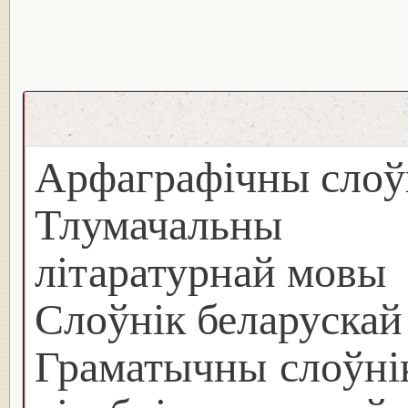
Арфаграфічны слоў
Тлумачальны с
літаратурнай мовы
Слоўнік беларуска
Граматычны слоўнік