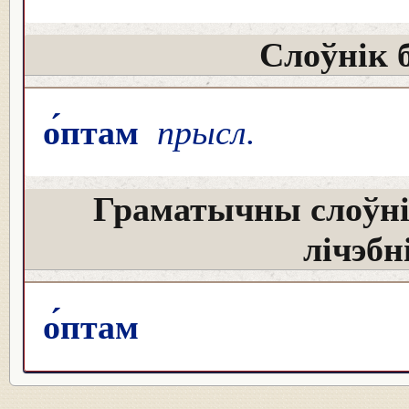
Слоўнік 
о́птам
прысл.
Граматычны слоўні
лічэбн
о́птам