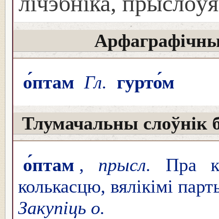
лічэбніка, прыслоўя
Арфаграфічны
о́птам
Гл.
гурто́м
Тлумачальны слоўнік 
о́птам
,
прысл.
Пра ку
колькасцю, вялікімі парт
Закупіць о.