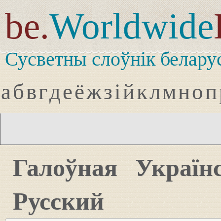
be.
Worldwide
Сусветны слоўнік белару
а
б
в
г
д
е
ё
ж
з
і
й
к
л
м
н
о
п
Галоўная
Україн
Русский