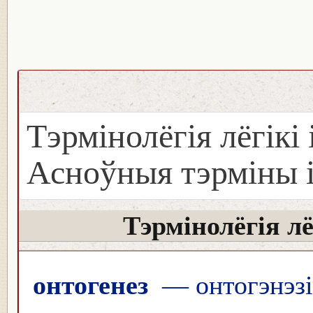
Тэрмінолёгія лёгікі 
Асноўныя тэрміны і 
Тэрмінолёгія лё
онтогенез
— онтогэнэзі