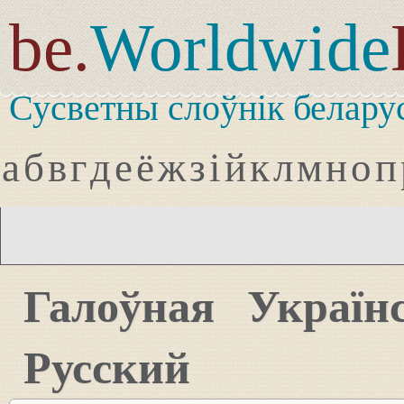
be.
Worldwide
Сусветны слоўнік белару
а
б
в
г
д
е
ё
ж
з
і
й
к
л
м
н
о
п
Галоўная
Україн
Русский