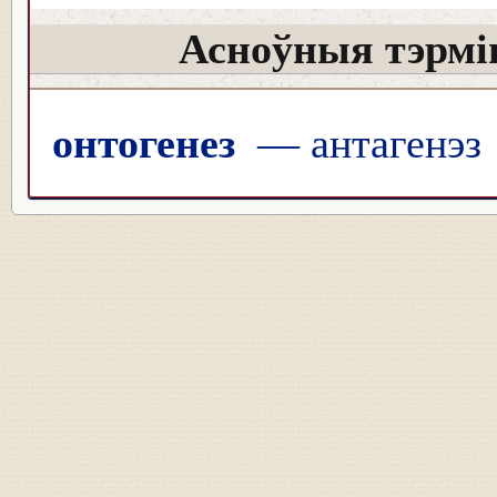
Асноўныя тэрмін
онтогенез
— антагенэз