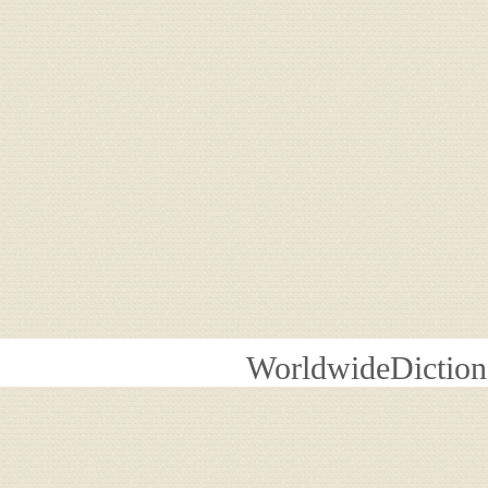
WorldwideDiction