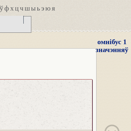
ў
ф
х
ц
ч
ш
ы
ь
э
ю
я
омнібус 1
значэнняў