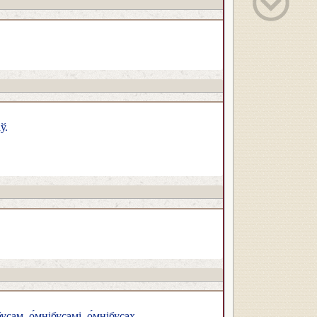
ў.
бусам, о́мнібусамі, о́мнібусах