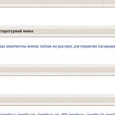
ітаратурнай мовы
ы шматмесны конны экіпаж на рысорах для перавозкі пасажыра
 о́мнібусу, о́мнібусам, о́мнібусе;
мн. НВ
о́мнібусы, о́мнібусаў, о́мні