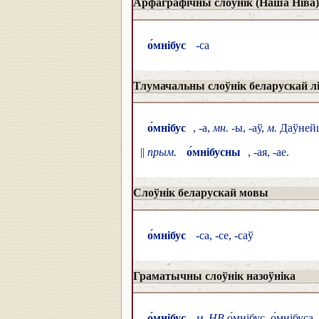
Арфаграфічны слоўнік (Наша Ніва)
о́мнібус
-са
Тлумачальны слоўнік беларускай л
о́мнібус
, -а,
мн.
-ы, -аў,
м.
Даўнейш
||
прым.
о́мнібусны
, -ая, -ае.
Слоўнік беларускай мовы
о́мнібус
-са, -се, -саў
Граматычны слоўнік назоўніка
о́мнібус
м. НВ
о́мнібус, о́мнібуса,