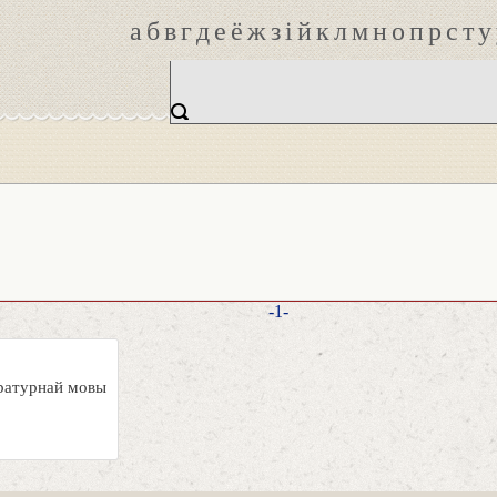
а
б
в
г
д
е
ё
ж
з
і
й
к
л
м
н
о
п
р
с
т
у
-1-
аратурнай мовы