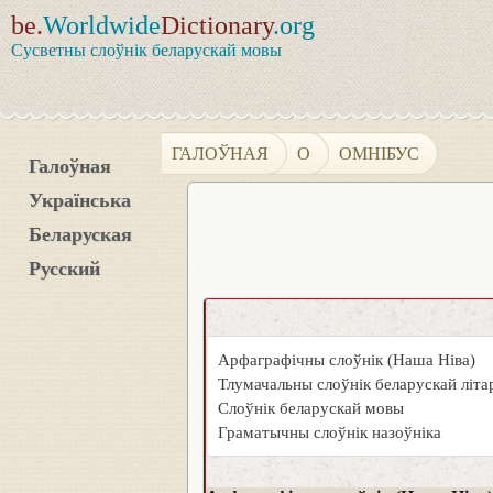
be.
Worldwide
Dictionary
.org
Сусветны слоўнік беларускай мовы
ГАЛОЎНАЯ
О
ОМНІБУС
Галоўная
Українська
Беларуская
Русский
Арфаграфічны слоўнік (Наша Ніва)
Тлумачальны слоўнік беларускай літ
Слоўнік беларускай мовы
Граматычны слоўнік назоўніка