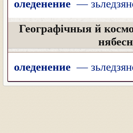
оледенение
— зьледзян
Географічныя й косм
нябес
оледенение
— зьледзян