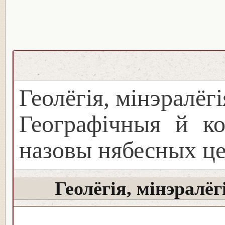
Геолёгія, мінэралёг
Географічныя й ко
назовы нябесных ц
Геолёгія, мінэралё