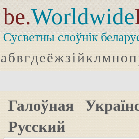
be.
Worldwide
Сусветны слоўнік белару
а
б
в
г
д
е
ё
ж
з
і
й
к
л
м
н
о
п
Галоўная
Україн
Русский