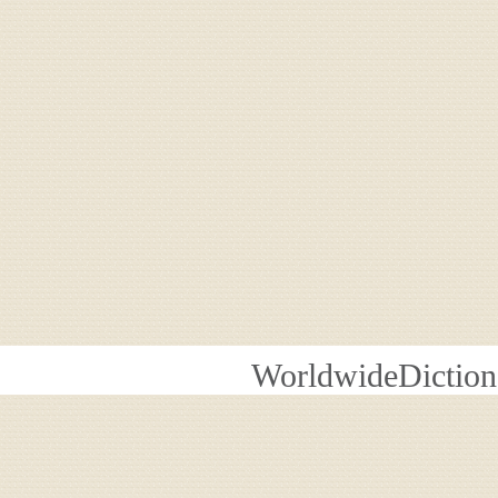
WorldwideDiction