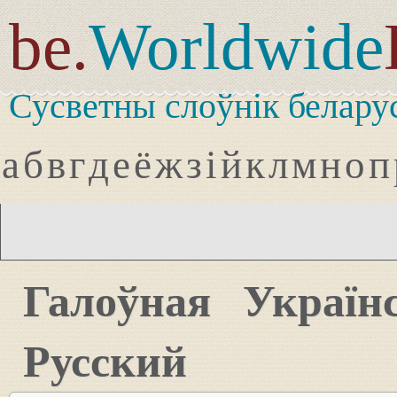
be.
Worldwide
Сусветны слоўнік белару
а
б
в
г
д
е
ё
ж
з
і
й
к
л
м
н
о
п
Галоўная
Україн
Русский