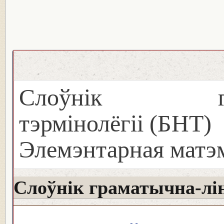
Слоўнік грама
тэрмінолёгіі (БНТ)
Элемэнтарная матэ
Слоўнік граматычна-лін