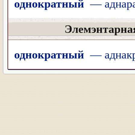
однократный
— аднара
Элемэнтарна
однократный
— аднак