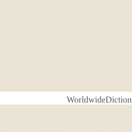
WorldwideDiction