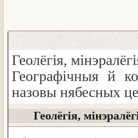
Геолёгія, мінэралёг
Географічныя й ко
назовы нябесных ц
Геолёгія, мінэралё