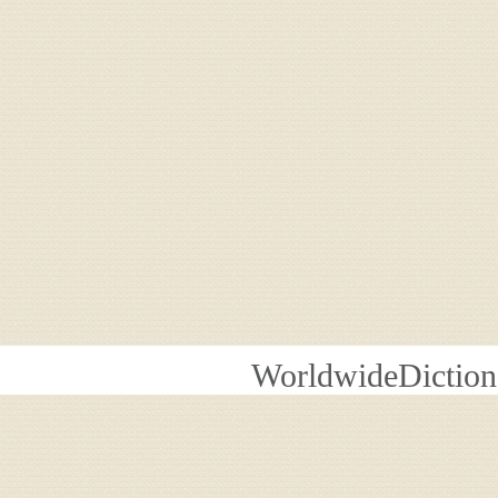
WorldwideDiction