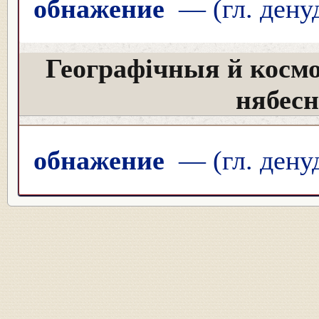
обнажение
— (гл. дену
Географічныя й косм
нябес
обнажение
— (гл. дену