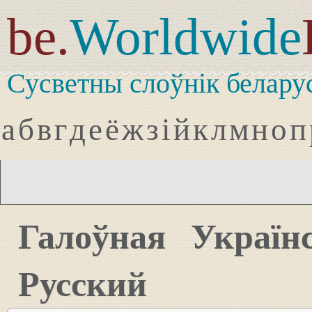
be.
Worldwide
Сусветны слоўнік белару
а
б
в
г
д
е
ё
ж
з
і
й
к
л
м
н
о
п
Галоўная
Україн
Русский