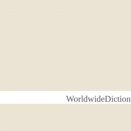
WorldwideDiction