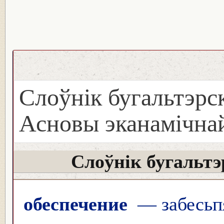
Слоўнік бугальтэрск
Асновы эканамічнай
Слоўнік бугальтэ
обеспечение
— забесьпя