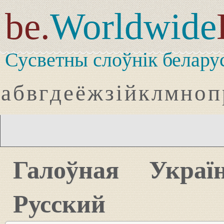
be.
Worldwide
Сусветны слоўнік белару
а
б
в
г
д
е
ё
ж
з
і
й
к
л
м
н
о
п
Галоўная
Украї
Русский