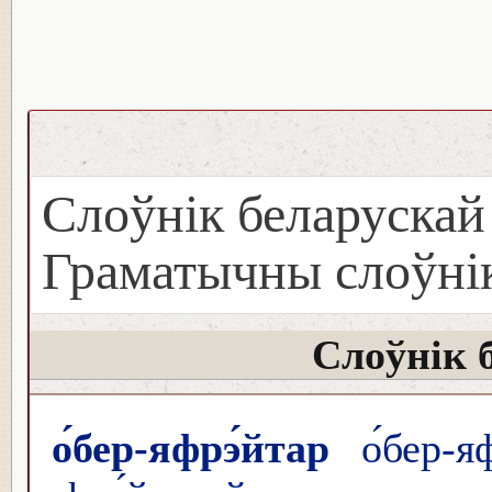
Слоўнік беларуска
Граматычны слоўнік
Слоўнік 
о́бер-яфрэ́йтар
о́бер-яф