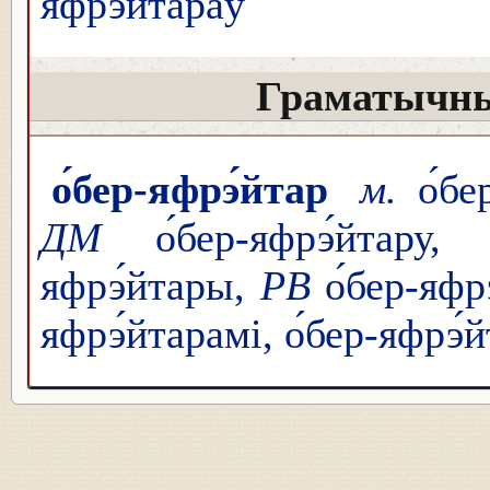
яфрэ́йтараў
Граматычны
о́бер-яфрэ́йтар
м.
о́бе
ДМ
о́бер-яфрэ́йтару, 
яфрэ́йтары,
РВ
о́бер-яфрэ
яфрэ́йтарамі, о́бер-яфрэ́