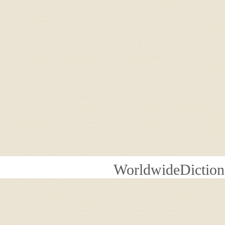
WorldwideDiction