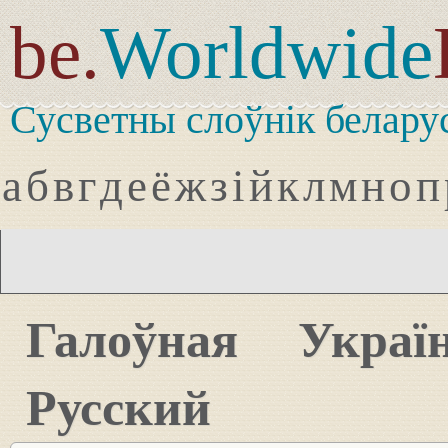
be.
Worldwide
Сусветны слоўнік белару
а
б
в
г
д
е
ё
ж
з
і
й
к
л
м
н
о
п
Галоўная
Украї
Русский