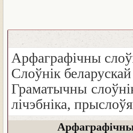
Арфаграфічны слоў
Слоўнік беларуска
Граматычны слоўнік
лічэбніка, прыслоўя
Арфаграфічны