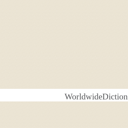
WorldwideDiction