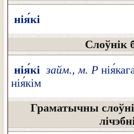
нія́кі
Слоўнік 
нія́кі
займ., м. Р
нія́каг
нія́кім
Граматычны слоўні
лічэбн