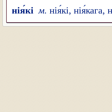
нія́кі
м.
нія́кі, нія́кага, 