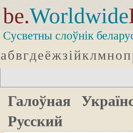
be.
Worldwide
Сусветны слоўнік белару
а
б
в
г
д
е
ё
ж
з
і
й
к
л
м
н
о
п
Галоўная
Україн
Русский