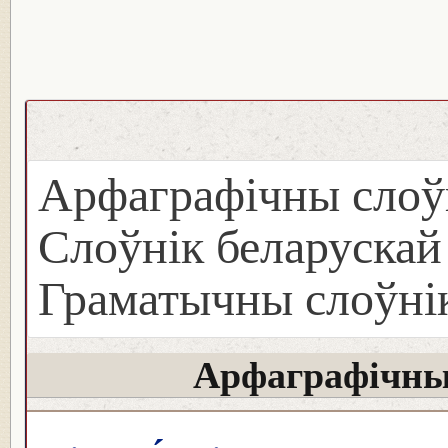
Арфаграфічны слоў
Слоўнік беларуска
Граматычны слоўнік
Арфаграфічны