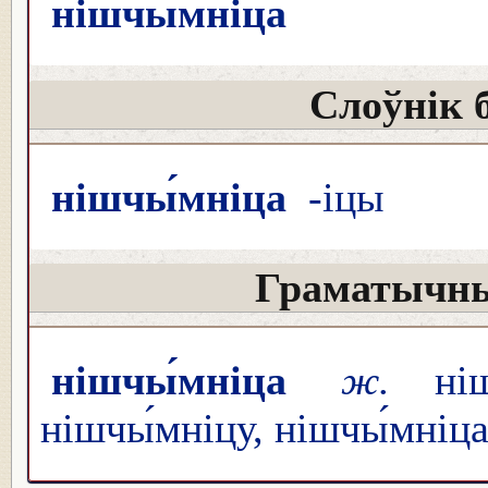
нішчы́мніца
Слоўнік 
нішчы́мніца
-іцы
Граматычны
нішчы́мніца
ж.
ніш
нішчы́мніцу, нішчы́мніца