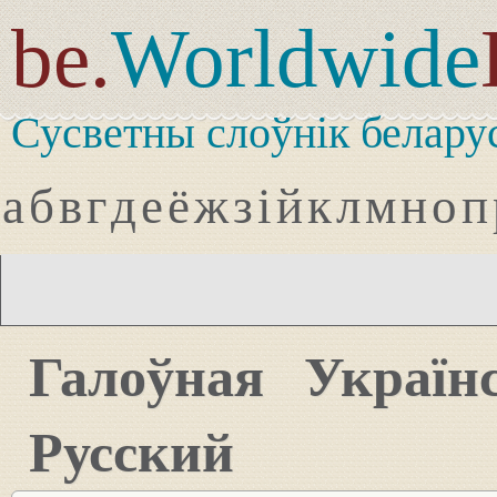
be.
Worldwide
Сусветны слоўнік белару
а
б
в
г
д
е
ё
ж
з
і
й
к
л
м
н
о
п
Галоўная
Україн
Русский