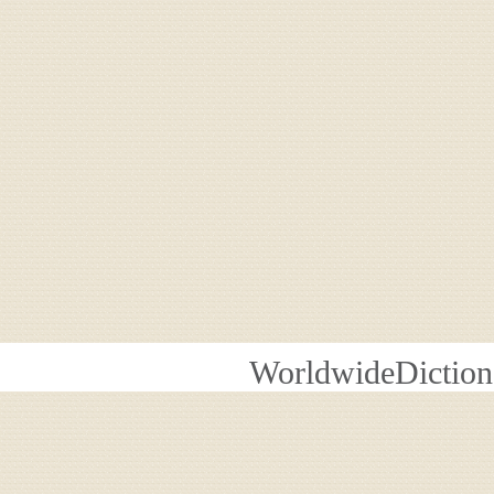
WorldwideDiction