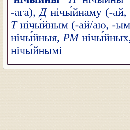
-ага),
Д
нічы́йнаму (-ай,
Т
нічы́йным (-ай/аю, -ым
нічы́йныя,
РМ
нічы́йных
нічы́йнымі