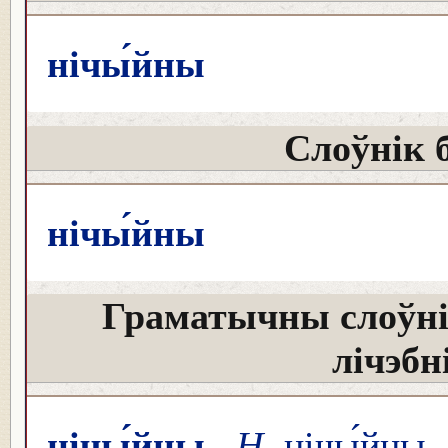
нічы́йны
Слоўнік 
нічы́йны
Граматычны слоўні
лічэбн
нічы́йны
Н
нічы́йны (