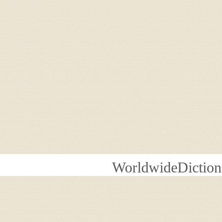
WorldwideDiction