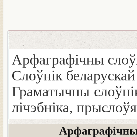
Арфаграфічны слоў
Слоўнік беларуска
Граматычны слоўнік
лічэбніка, прыслоўя
Арфаграфічны