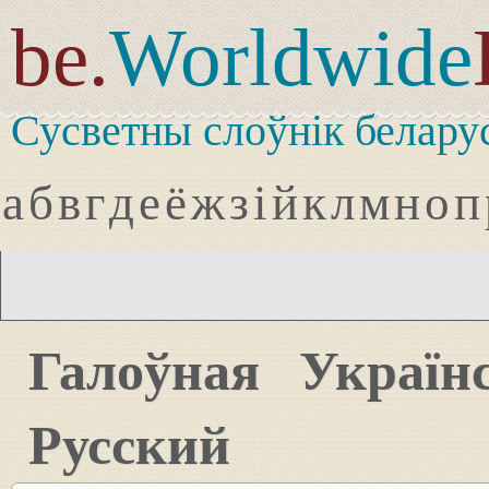
be.
Worldwide
Сусветны слоўнік белару
а
б
в
г
д
е
ё
ж
з
і
й
к
л
м
н
о
п
Галоўная
Україн
Русский