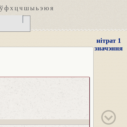
ў
ф
х
ц
ч
ш
ы
ь
э
ю
я
нітрат 1
значэння