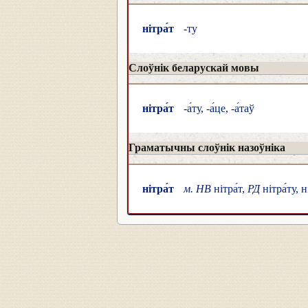
нітра́т
-ту
Слоўнік беларускай мовы
нітра́т
-а́ту, -а́це, -а́таў
Граматычны слоўнік назоўніка
нітра́т
м. НВ
нітра́т,
РД
нітра́ту, н