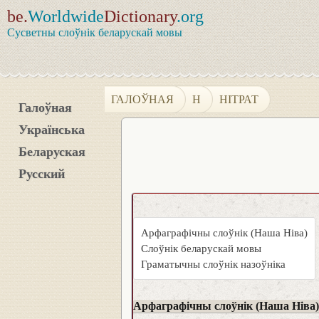
be.
Worldwide
Dictionary
.org
Сусветны слоўнік беларускай мовы
ГАЛОЎНАЯ
Н
НІТРАТ
Галоўная
Українська
Беларуская
Русский
Арфаграфічны слоўнік (Наша Ніва)
Слоўнік беларускай мовы
Граматычны слоўнік назоўніка
Арфаграфічны слоўнік (Наша Ніва)