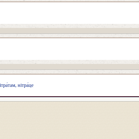
ітра́там, нітра́це