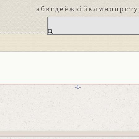
а
б
в
г
д
е
ё
ж
з
і
й
к
л
м
н
о
п
р
с
т
у
-1-