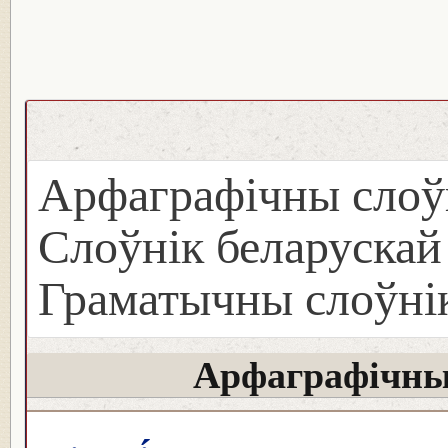
Арфаграфічны слоў
Слоўнік беларуска
Граматычны слоўнік
Арфаграфічны