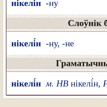
нікелі́н
-ну
Слоўнік 
нікелі́н
-ну, -не
Граматычны
нікелі́н
м. НВ
нікелі́н,