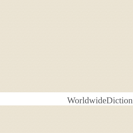
WorldwideDiction