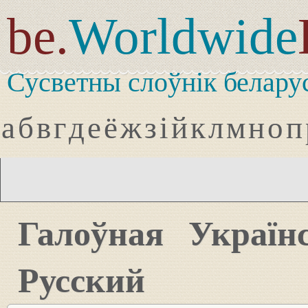
be.
Worldwide
Сусветны слоўнік белару
а
б
в
г
д
е
ё
ж
з
і
й
к
л
м
н
о
п
Галоўная
Україн
Русский