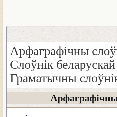
Арфаграфічны слоў
Слоўнік беларуска
Граматычны слоўнік
Арфаграфічны