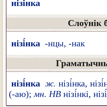
нізі́нка
Слоўнік 
нізі́нка
-нцы, -нак
Граматычны
нізі́нка
ж.
нізі́нка, нізі́
(-аю);
мн. НВ
нізі́нкі, ніз