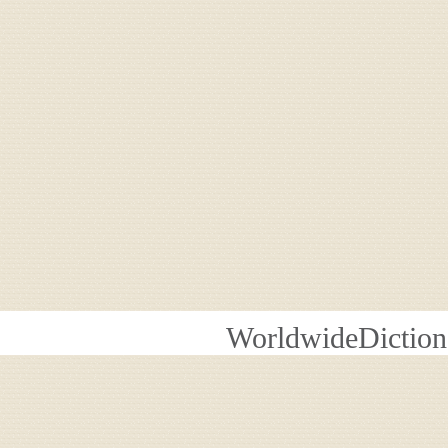
WorldwideDiction