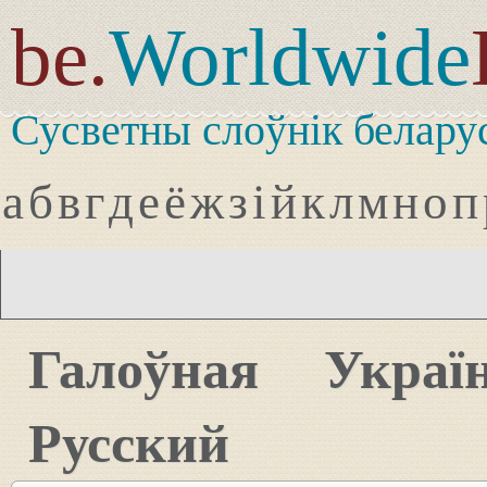
be.
Worldwide
Сусветны слоўнік белару
а
б
в
г
д
е
ё
ж
з
і
й
к
л
м
н
о
п
Галоўная
Украї
Русский