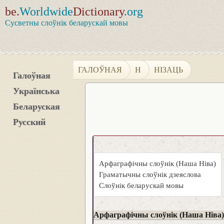
be.
Worldwide
Dictionary
.org
Сусветны слоўнік беларускай мовы
ГАЛОЎНАЯ
Н
НІЗАЦЬ
Галоўная
Українська
Беларуская
Русский
Арфаграфічны слоўнік (Наша Ніва)
Граматычны слоўнік дзеяслова
Слоўнік беларускай мовы
Арфаграфічны слоўнік (Наша Ніва)