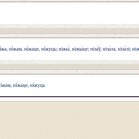
́жа, ні́жам, ні́жаце, ні́жуць; ніжы́, ніжы́це; ніза́ў, ніза́ла, ніза́лі; ні
 ні́жам, ні́жаце, ні́жуць