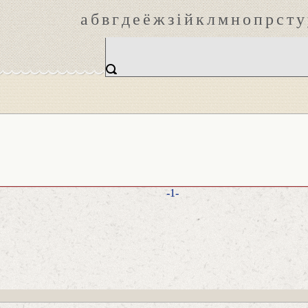
а
б
в
г
д
е
ё
ж
з
і
й
к
л
м
н
о
п
р
с
т
у
-1-