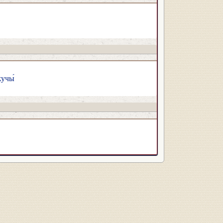
жучы́