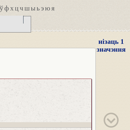
ў
ф
х
ц
ч
ш
ы
ь
э
ю
я
нізаць 1
значэння