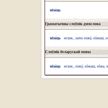
ніза́ць
Граматычны слоўнік дзеяслова
ніза́ць
незак., што
ніжу́, ні́жаш, ні
Слоўнік беларускай мовы
ніза́ць
незак.
, ніжу́, ні́жаш, ні́жа,