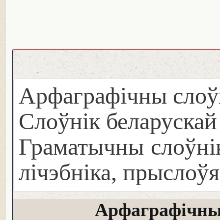
Арфаграфічны слоў
Слоўнік беларуска
Граматычны слоўнік
лічэбніка, прыслоўя
Арфаграфічны