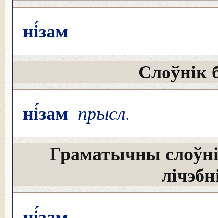
ні́зам
Слоўнік 
ні́зам
прысл.
Граматычны слоўні
лічэбн
ні́зам