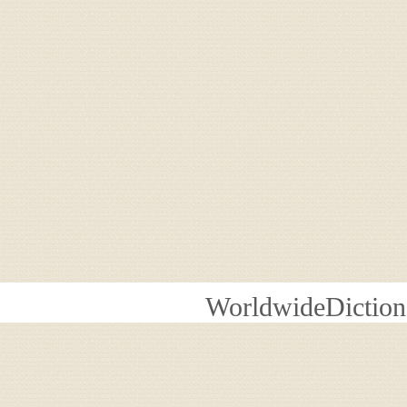
WorldwideDiction