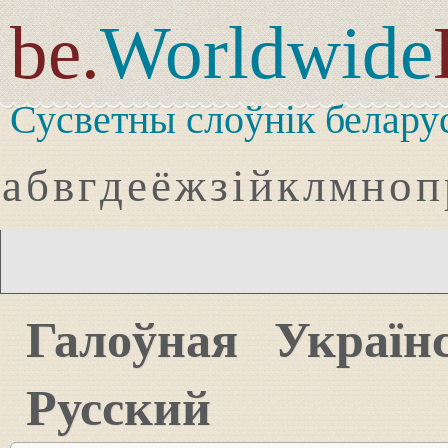
be.
Worldwide
Сусветны слоўнік белару
а
б
в
г
д
е
ё
ж
з
і
й
к
л
м
н
о
п
Галоўная
Україн
Русский