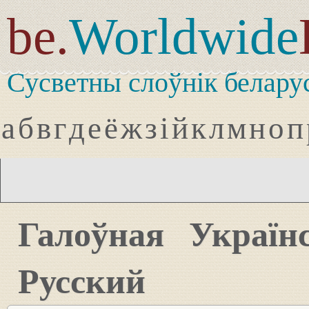
be.
Worldwide
Сусветны слоўнік белару
а
б
в
г
д
е
ё
ж
з
і
й
к
л
м
н
о
п
Галоўная
Україн
Русский