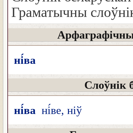
Граматычны слоўнік
Арфаграфічны
ні́ва
Слоўнік 
ні́ва
ні́ве, ніў