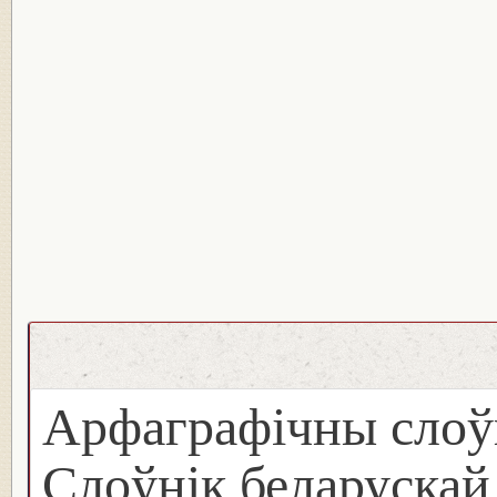
Арфаграфічны слоў
Слоўнік беларуска