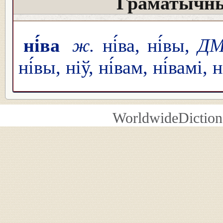
Граматычны
ні́ва
ж.
ні́ва, ні́вы,
Д
ні́вы, ніў, ні́вам, ні́вамі, н
WorldwideDiction