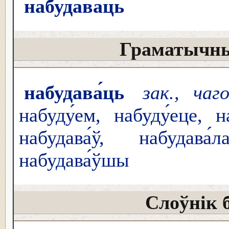
набудава́ць
Граматычны
набудава́ць
зак., чаг
набуду́ем, набуду́еце, н
набудава́ў, набудава́
набудава́ўшы
Слоўнік 