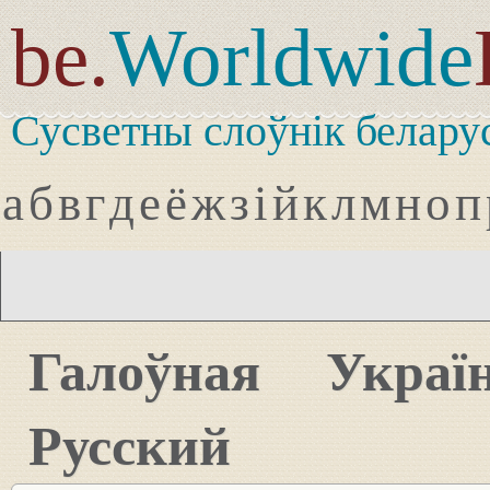
be.
Worldwide
Сусветны слоўнік белару
а
б
в
г
д
е
ё
ж
з
і
й
к
л
м
н
о
п
Галоўная
Украї
Русский