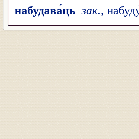
набудава́ць
зак.
, набуду