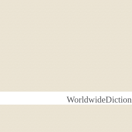
WorldwideDiction