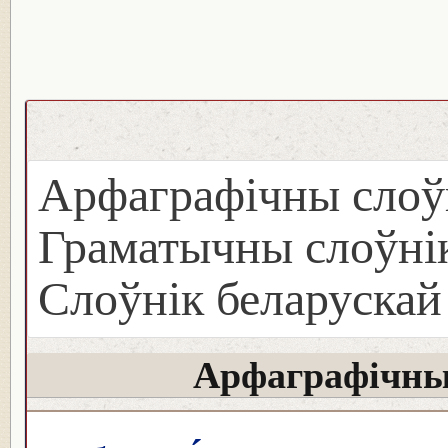
Арфаграфічны слоў
Граматычны слоўнік
Слоўнік беларуска
Арфаграфічны