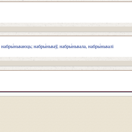
 набры́ньваюць; набры́ньваў, набры́ньвала, набры́ньвалі