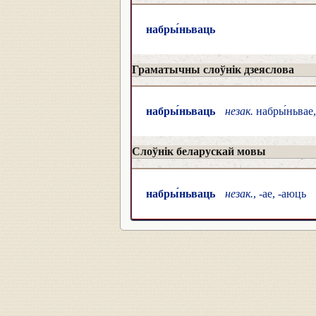
набры́ньваць
Граматычны слоўнік дзеяслова
набры́ньваць
незак.
набры́ньвае,
Слоўнік беларускай мовы
набры́ньваць
незак.
, -ае, -аюць