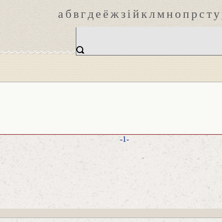
а
б
в
г
д
е
ё
ж
з
і
й
к
л
м
н
о
п
р
с
т
у
-1-