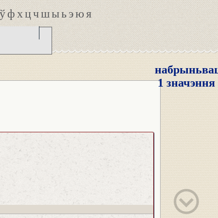
ў
ф
х
ц
ч
ш
ы
ь
э
ю
я
набрыньва
1 значэння