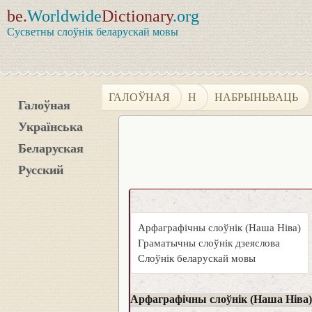
be.
Worldwide
Dictionary
.org
Сусветны слоўнік беларускай мовы
ГАЛОЎНАЯ
Н
НАБРЫНЬВАЦЬ
Галоўная
Українська
Беларуская
Русский
Арфаграфічны слоўнік (Наша Ніва)
Граматычны слоўнік дзеяслова
Слоўнік беларускай мовы
Арфаграфічны слоўнік (Наша Ніва)