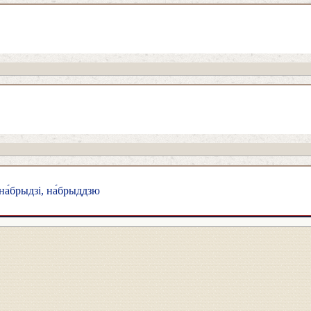
на́брыдзі, на́брыддзю