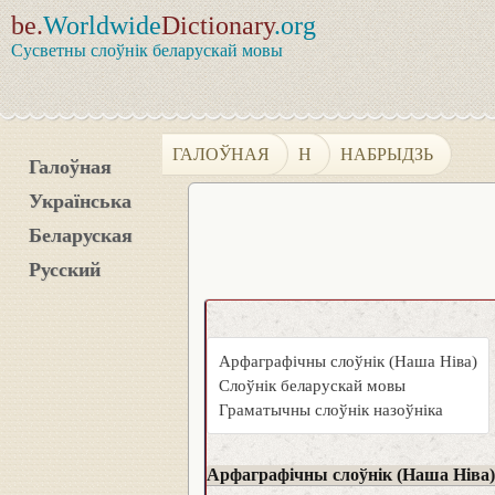
be.
Worldwide
Dictionary
.org
Сусветны слоўнік беларускай мовы
ГАЛОЎНАЯ
Н
НАБРЫДЗЬ
Галоўная
Українська
Беларуская
Русский
Арфаграфічны слоўнік (Наша Ніва)
Слоўнік беларускай мовы
Граматычны слоўнік назоўніка
Арфаграфічны слоўнік (Наша Ніва)