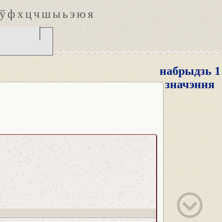
ў
ф
х
ц
ч
ш
ы
ь
э
ю
я
набрыдзь 1
значэння