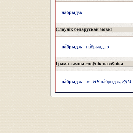
на́брыдзь
Слоўнік беларускай мовы
на́брыдзь
на́брыддзю
Граматычны слоўнік назоўніка
на́брыдзь
ж. НВ
на́брыдзь,
РДМ