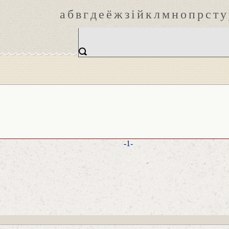
а
б
в
г
д
е
ё
ж
з
і
й
к
л
м
н
о
п
р
с
т
у
-1-